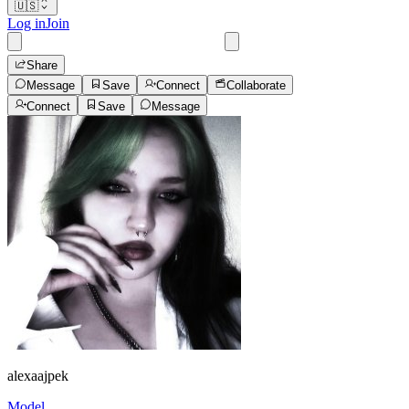
🇺🇸
Log in
Join
Share
Message
Save
Connect
Collaborate
Connect
Save
Message
alexaajpek
Model