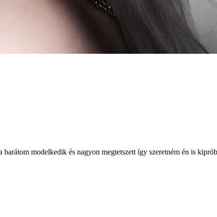
 barátom modelkedik és nagyon megtetszett így szeretném én is kipró