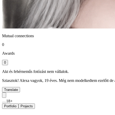
Mutual connections
0
Awards
0
Akt és fehérneműs fotózást nem vállalok.
Sziasztok! Alexa vagyok, 19 éves. Még nem modelkedtem ezelőtt de a
Translate
18+
Portfolio
Projects