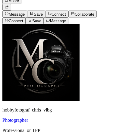
Share
Message
Save
Connect
Collaborate
Connect
Save
Message
hobbyfotograf_chris_vlbg
Photographer
Professional or TFP