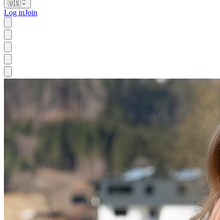
🇺🇸
Log in
Join