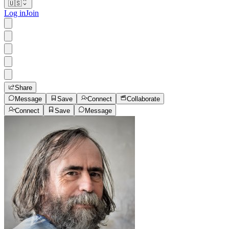
🇺🇸
Log in
Join
Share
Message
Save
Connect
Collaborate
Connect
Save
Message