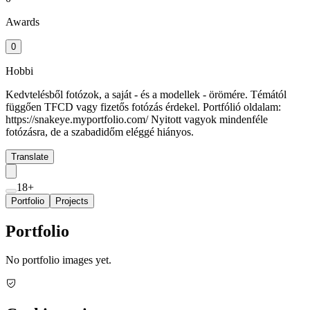
Awards
0
Hobbi
Kedvtelésből fotózok, a saját - és a modellek - örömére. Témától
függően TFCD vagy fizetős fotózás érdekel. Portfólió oldalam:
https://snakeye.myportfolio.com/ Nyitott vagyok mindenféle
fotózásra, de a szabadidőm eléggé hiányos.
Translate
18+
Portfolio
Projects
Portfolio
No portfolio images yet.