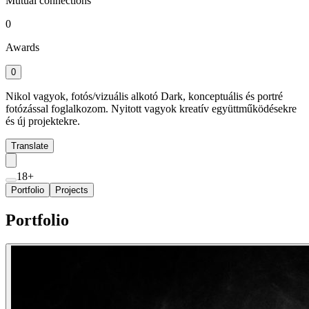
Mutual connections
0
Awards
0
Nikol vagyok, fotós/vizuális alkotó Dark, konceptuális és portré
fotózással foglalkozom. Nyitott vagyok kreatív együttműködésekre
és új projektekre.
Translate
18+
Portfolio
Projects
Portfolio