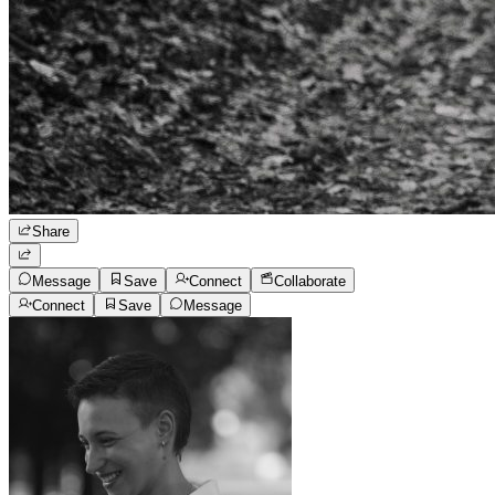
Share
Message
Save
Connect
Collaborate
Connect
Save
Message