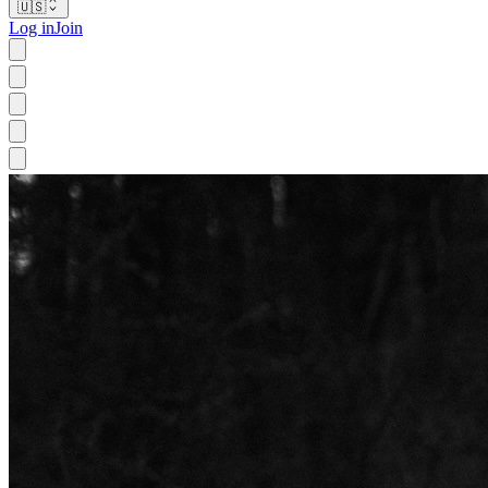
🇺🇸
Log in
Join