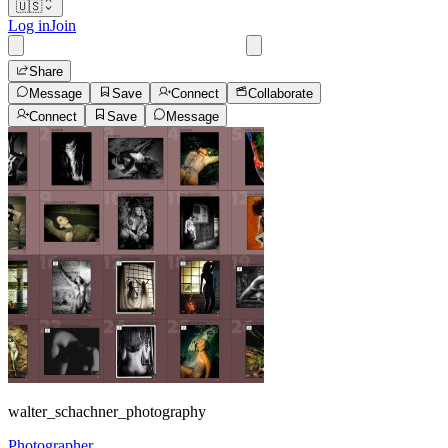
🇺🇸
Log in
Join
Share
Message
Save
Connect
Collaborate
Connect
Save
Message
walter_schachner_photography
Photographer