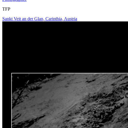
TFP
Sankt Veit an der Glan, Carinthia, Austria