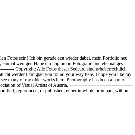
ollen Fotos sein! Ich bin gerade erst wieder dabei, mein Portfolio neu
ehr, einmal weniger. Habe ein Diplom in Fotografie und ehemaliges
--------------- Copyright: Alle Fotos dieser Sedcard sind urheberrechtlich
ntlicht werden! I'm glad you found your way here. I hope you like my
ill see many of my older works here. Photography has been a part of
 of Visual Artists of Austria. ------------------------------------------
, modified, reproduced, or published, either in whole or in part, without