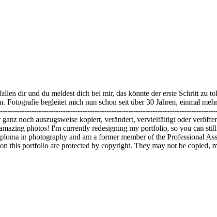
fallen dir und du meldest dich bei mir, das könnte der erste Schritt zu t
hen. Fotografie begleitet mich nun schon seit über 30 Jahren, einmal m
------------------------------------------------------------------------------
ganz noch auszugsweise kopiert, verändert, vervielfältigt oder veröffe
ds amazing photos! I'm currently redesigning my portfolio, so you can st
oma in photography and am a former member of the Professional Association
 photos on this portfolio are protected by copyright. They may not be copied