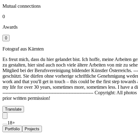
Mutual connections
0
Awards
0
Fotograf aus Kärnten
Es freut mich, dass du hier gelandet bist. Ich hoffe, meine Arbeiten ge
zu gestalten, hier sind auch noch viele ältere Arbeiten von mir zu se
Mitglied bei der Berufsvereinigung bildender Künstler Österreichs. ---------
geschützt. Sie dürfen ohne vorherige schriftliche Genehmigung weder 
work and that you'll get in touch – this could be the first step towar
my life for over 30 years, sometimes more, sometimes less. I have a dipl
----------------------------------------------------------- Copyright: All
prior written permission!
Translate
18+
Portfolio
Projects