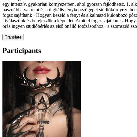
egy intenzív, gyakorlati környezetben, ahol gyorsan fejlődhetsz. 1. al
használd a vakukat és a digitális fényképezőgépet stúdiókörnyezetben
fogsz sajátítani: - Hogyan kezeld a fényt és alkalmazd különböző póz
kiválasztjuk és befejezzük a képeidet. Amit el fogsz sajátítani: - 
órás ingyen studióbérlés az első önálló fotózásodhoz - a szomszéd szob
Translate
Participants