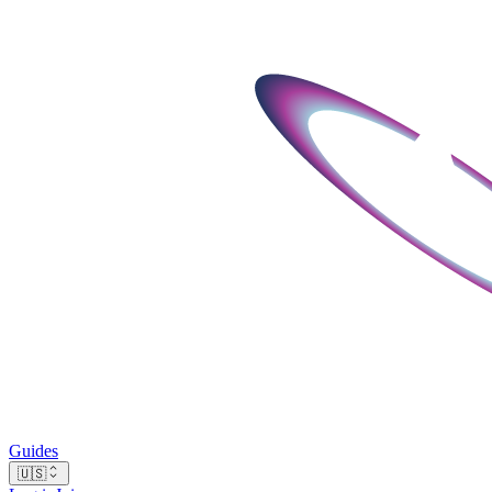
Guides
🇺🇸