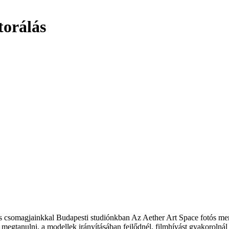
torálás
álás csomagjainkkal Budapesti studiónkban Az Aether Art Space fotós me
éd megtanulni, a modellek irányításában fejlődnél, filmhívást gyakoroln