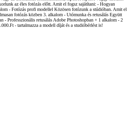
rlunk az éles fotózás előtt. Amit el fogsz sajátítani: - Hogyan
alom - Fotózás profi modellel Közösen fotózunk a stúdióban. Amit el
galmasan fotózás közben 3. alkalom - Utómunka és retusálás Együtt
an - Professzionális retusálás Adobe Photoshopban + 1 alkalom - 2
0.Ft - tartalmazza a modell díját és a studióbérlést is!