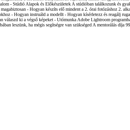
kalom - Stúdió Alapok és Előkészületek A stúdióban találkozunk és gyako
 magabiztosan - Hogyan készíts elő mindent a 2. órai fotózáshoz 2. alk
okhoz - Hogyan instruáld a modellt - Hogyan kísérletezz és reagálj ru
Hogyan válaszd ki a végső képeket - Utómunka Adobe Lightroom programb
ában leszünk, ha mégis segítségre van szükséged A mentorálás díja 99.00