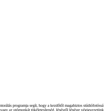
ntorálás programja segít, hogy a kezdőtől magabiztos stúdiófotóssá
ál vagy az utómunkát tökéletesítenéd, lépésről lépésre végigvezetünk