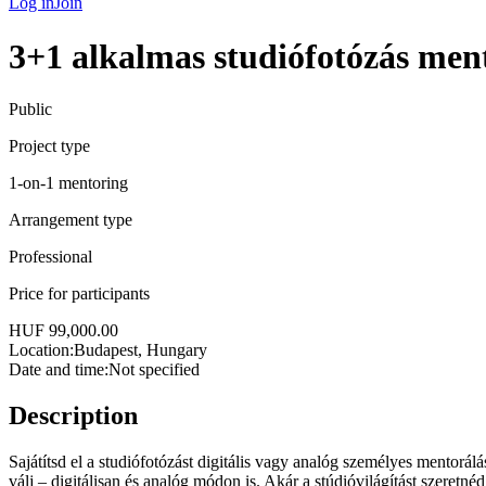
Log in
Join
3+1 alkalmas studiófotózás men
Public
Project type
1-on-1 mentoring
Arrangement type
Professional
Price for participants
HUF 99,000.00
Location:
Budapest, Hungary
Date and time
:
Not specified
Description
Sajátítsd el a studiófotózást digitális vagy analóg személyes mentor
válj – digitálisan és analóg módon is. Akár a stúdióvilágítást szeretn